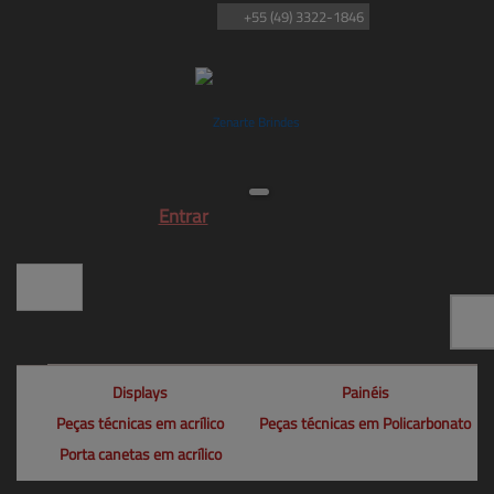
+55
(49)
3322-1846
Entrar
Displays
Painéis
Peças técnicas em acrílico
Peças técnicas em Policarbonato
Porta canetas em acrílico