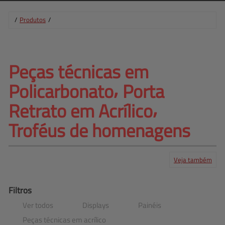
/
Produtos
/
Peças técnicas em 
Policarbonato⸴ Porta 
Retrato em Acrílico⸴
Troféus de homenagens
Veja também
Produtos
Serviços
Central de ajuda
Mapa do site
Contato
Clientes
Filtros
Ver todos
Displays
Painéis
Peças técnicas em acrílico