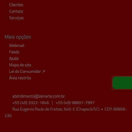
Clientes
Contato
Serviços
Mais opções
Webmail
Feeds
Ajuda
Mapa do site
Lei do Consumidor ↗
Área restrita
atendimento@
zenarte.com.br
+55
(49)
3322-1846
|
+55
(49)
98801-7997
Rua Eugenio Paulo de Freitas, 640-E (Chapecó/SC)
•
CEP:
89806
-
230