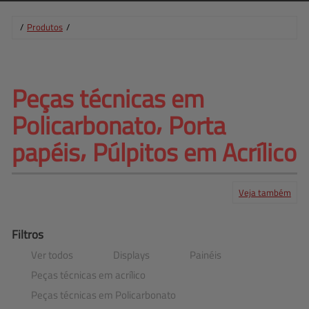
/
Produtos
/
Peças técnicas em 
Policarbonato⸴ 
Porta
papéis⸴ Púlpitos em Acrílico
Veja também
Produtos
Serviços
Central de ajuda
Mapa do site
Contato
Clientes
Filtros
Ver todos
Displays
Painéis
Peças técnicas em acrílico
Peças técnicas em Policarbonato