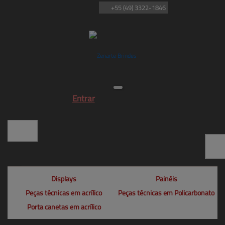
+55
(49)
3322-1846
Entrar
Displays
Painéis
Peças técnicas em acrílico
Peças técnicas em Policarbonato
Porta canetas em acrílico