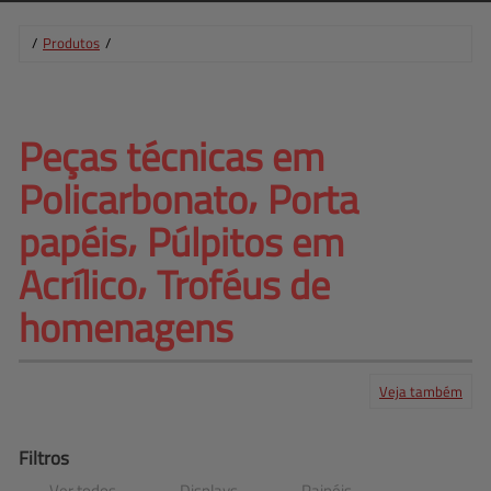
/
Produtos
/
Peças técnicas em 
Policarbonato⸴ Porta 
papéis⸴ 
Púlpitos em
Acrílico⸴ Troféus de
homenagens
Veja também
Produtos
Serviços
Central de ajuda
Mapa do site
Contato
Clientes
Filtros
Ver todos
Displays
Painéis