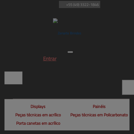
+55
(49)
3322-1846
Entrar
Displays
Painéis
Peças técnicas em acrílico
Peças técnicas em Policarbonato
Porta canetas em acrílico