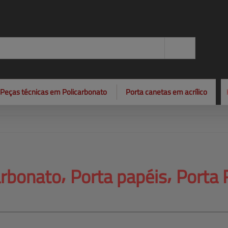
Peças técnicas em Policarbonato
Porta canetas em acrílico
rbonato⸴ Porta papéis⸴ 
Porta 