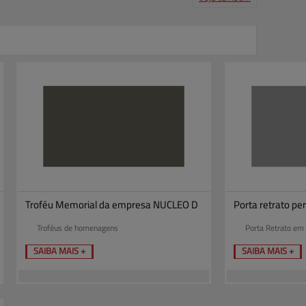
Produtos
Serviços
Central de ajuda
Mapa do site
Contato
Clientes
Troféu Memorial da empresa NUCLEO D
Porta retrato pe
Troféus de homenagens
Porta Retrato em 
SAIBA MAIS +
SAIBA MAIS +