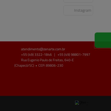
Instagram
atendimento@
zenarte.com.br
+55
(49)
3322-1846
|
+55
(49)
98801-7997
Rua Eugenio Paulo de Freitas, 640-E
(Chapecó/SC)
•
CEP:
89806
-
230