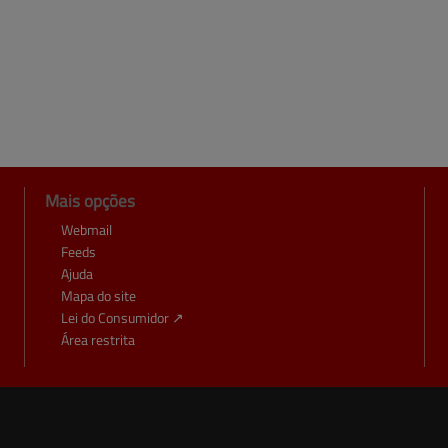
Mais opções
Webmail
Feeds
Ajuda
Mapa do site
Lei do Consumidor ↗
Área restrita