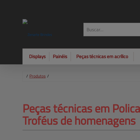
Displays
Painéis
Peças técnicas em acrílico
/
Produtos
/
Peças técnicas em Polica
Troféus de homenagens