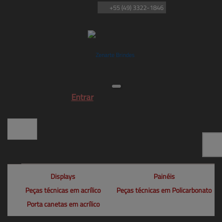
+55
(49)
3322-1846
Entrar
Displays
Painéis
Peças técnicas em acrílico
Peças técnicas em Policarbonato
Porta canetas em acrílico