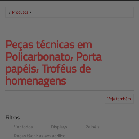
/
Produtos
/
Peças técnicas em 
Policarbonato⸴ 
Porta
papéis⸴ Troféus de
homenagens
Veja também
Produtos
Serviços
Central de ajuda
Mapa do site
Contato
Clientes
Filtros
Ver todos
Displays
Painéis
Peças técnicas em acrílico