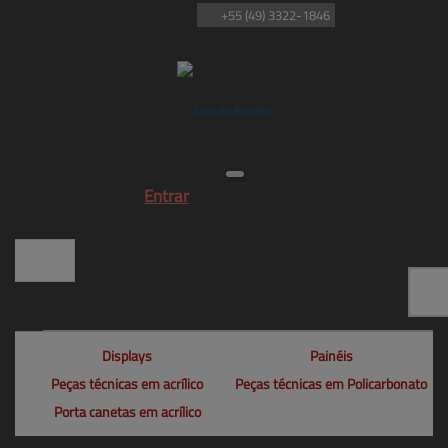
+55
(49)
3322-1846
Entrar
Displays
Painéis
Peças técnicas em acrílico
Peças técnicas em Policarbonato
Porta canetas em acrílico