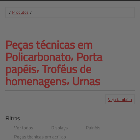
/
Produtos
/
Peças técnicas em 
Policarbonato⸴ Porta 
papéis⸴ Troféus de
homenagens⸴ Urnas
Veja também
Produtos
Serviços
Central de ajuda
Mapa do site
Contato
Clientes
Filtros
Ver todos
Displays
Painéis
Peças técnicas em acrílico