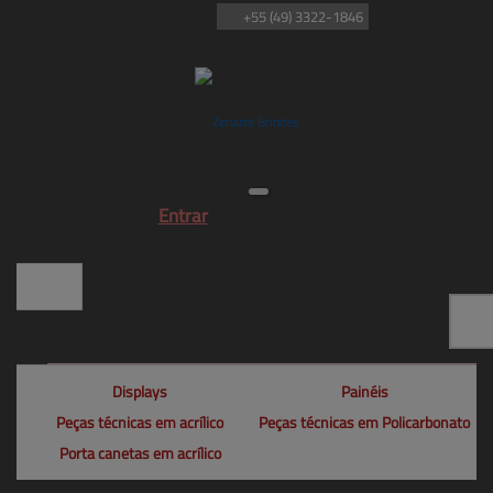
+55
(49)
3322-1846
Entrar
Displays
Painéis
Peças técnicas em acrílico
Peças técnicas em Policarbonato
Porta canetas em acrílico