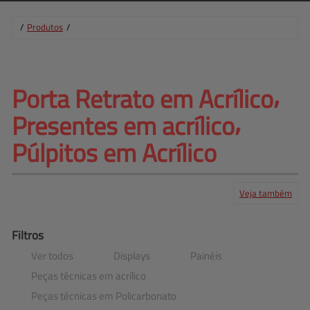
/
Produtos
/
Porta Retrato em Acrílico⸴ 
Presentes 
em acrílico⸴
Púlpitos em Acrílico
Veja também
Produtos
Serviços
Central de ajuda
Mapa do site
Contato
Clientes
Filtros
Ver todos
Displays
Painéis
Peças técnicas em acrílico
Peças técnicas em Policarbonato