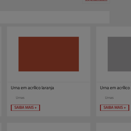
Produtos
Serviços
Central de ajuda
Mapa do site
Contato
Clientes
Urna em acrílico laranja
Urna em acrílico 
Urnas
Urnas
SAIBA MAIS +
SAIBA MAIS +