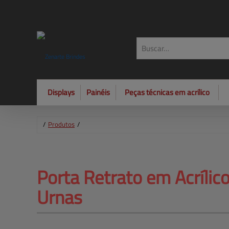
Displays
Painéis
Peças técnicas em acrílico
/
Produtos
/
Porta Retrato em Acrílic
Urnas