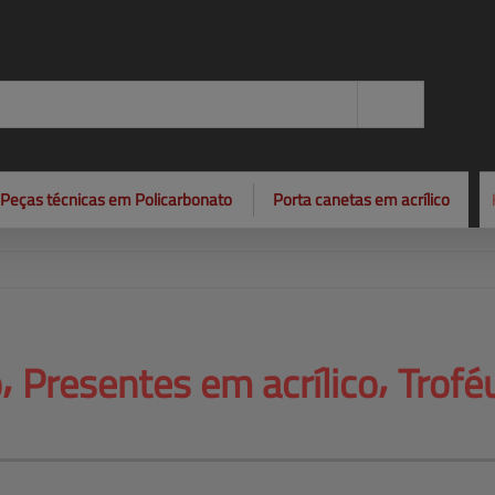
Peças técnicas em Policarbonato
Porta canetas em acrílico
o⸴ Presentes 
em acrílico⸴ Tro