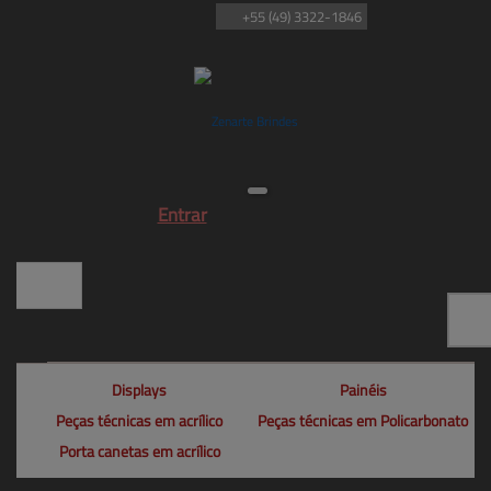
+55
(49)
3322-1846
Entrar
Displays
Painéis
Peças técnicas em acrílico
Peças técnicas em Policarbonato
Porta canetas em acrílico