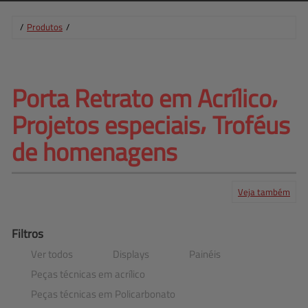
/
Produtos
/
Porta Retrato em Acrílico⸴ 
Projetos especiais⸴ Troféus
de homenagens
Veja também
Produtos
Serviços
Central de ajuda
Mapa do site
Contato
Clientes
Filtros
Ver todos
Displays
Painéis
Peças técnicas em acrílico
Peças técnicas em Policarbonato