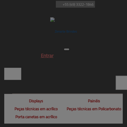
+55
(49)
3322-1846
Entrar
Displays
Painéis
Peças técnicas em acrílico
Peças técnicas em Policarbonato
Porta canetas em acrílico