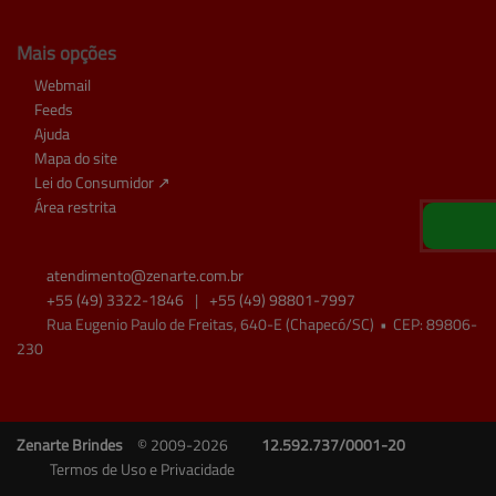
Mais opções
Webmail
Feeds
Ajuda
Mapa do site
Lei do Consumidor ↗
Área restrita
atendimento@
zenarte.com.br
+55
(49)
3322-1846
|
+55
(49)
98801-7997
Rua Eugenio Paulo de Freitas, 640-E (Chapecó/SC)
•
CEP:
89806
-
230
Zenarte Brindes
© 2009-2026
12.592.737/0001-20
Termos de Uso e Privacidade