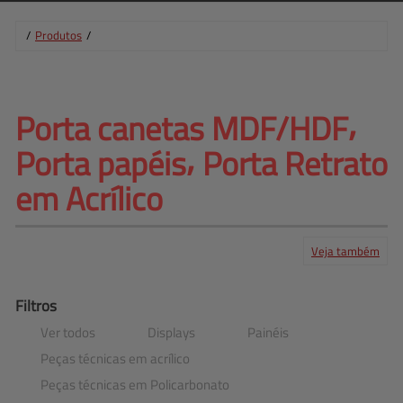
/
Produtos
/
Porta canetas MDF/HDF⸴ 
Porta 
papéis⸴ Porta Retrato
em Acrílico
Veja também
Produtos
Serviços
Central de ajuda
Mapa do site
Contato
Clientes
Filtros
Ver todos
Displays
Painéis
Peças técnicas em acrílico
Peças técnicas em Policarbonato