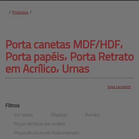
/
Produtos
/
Porta canetas MDF/HDF⸴ 
Porta papéis⸴ 
Porta Retrato
em Acrílico⸴ Urnas
Veja também
Produtos
Serviços
Central de ajuda
Mapa do site
Contato
Clientes
Filtros
Ver todos
Displays
Painéis
Peças técnicas em acrílico
Peças técnicas em Policarbonato