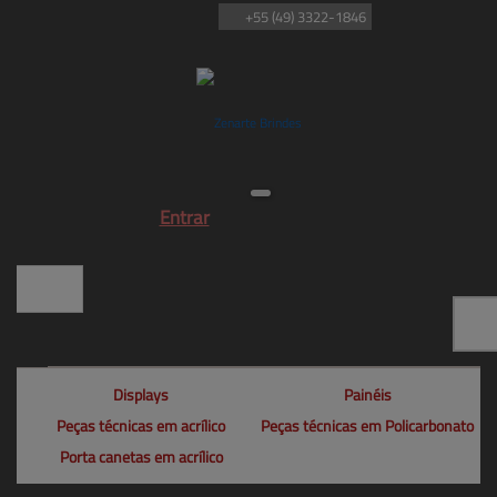
+55
(49)
3322-1846
Entrar
Displays
Painéis
Peças técnicas em acrílico
Peças técnicas em Policarbonato
Porta canetas em acrílico