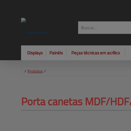
Displays
Painéis
Peças técnicas em acrílico
/
Produtos
/
Porta canetas MDF/HDF⸴