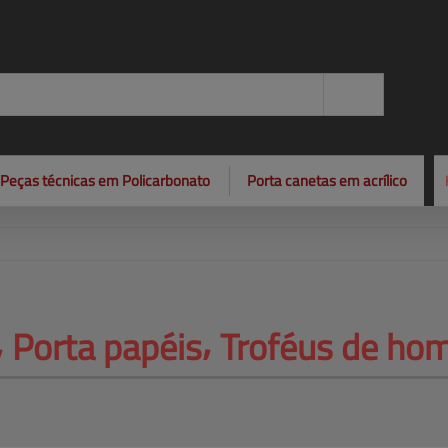
Peças técnicas em Policarbonato
Porta canetas em acrílico
 Porta 
papéis⸴ Troféus de h