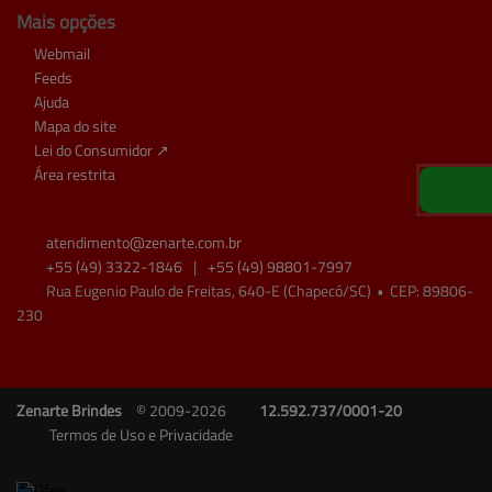
Mais opções
Webmail
Feeds
Ajuda
Mapa do site
Lei do Consumidor ↗
Área restrita
atendimento@
zenarte.com.br
+55
(49)
3322-1846
|
+55
(49)
98801-7997
Rua Eugenio Paulo de Freitas, 640-E (Chapecó/SC)
•
CEP:
89806
-
230
Zenarte Brindes
© 2009-2026
12.592.737/0001-20
Termos de Uso e Privacidade