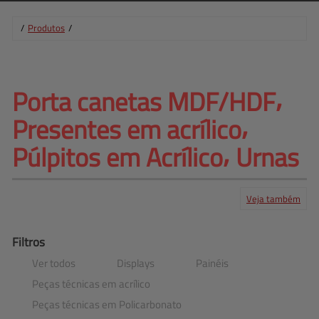
/
Produtos
/
Porta canetas MDF/HDF⸴ 
Presentes em acrílico⸴ 
Púlpitos em Acrílico⸴ Urnas
Veja também
Produtos
Serviços
Central de ajuda
Mapa do site
Contato
Clientes
Filtros
Ver todos
Displays
Painéis
Peças técnicas em acrílico
Peças técnicas em Policarbonato