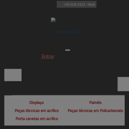
+55
(49)
3322-1846
Entrar
Displays
Painéis
Peças técnicas em acrílico
Peças técnicas em Policarbonato
Porta canetas em acrílico