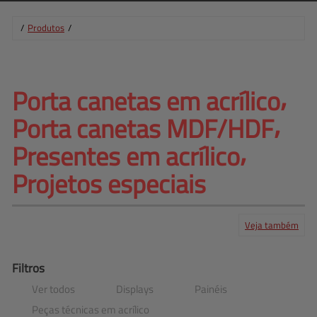
/
Produtos
/
Porta canetas em acrílico⸴ 
Porta canetas 
MDF/HDF⸴
Presentes em acrílico⸴
Projetos especiais
Veja também
Produtos
Serviços
Central de ajuda
Mapa do site
Contato
Clientes
Filtros
Ver todos
Displays
Painéis
Peças técnicas em acrílico