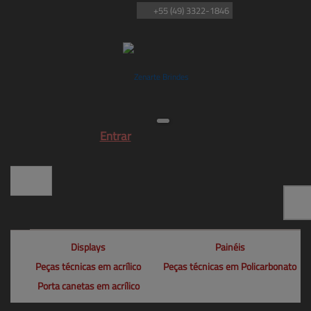
+55
(49)
3322-1846
Entrar
Displays
Painéis
Peças técnicas em acrílico
Peças técnicas em Policarbonato
Porta canetas em acrílico