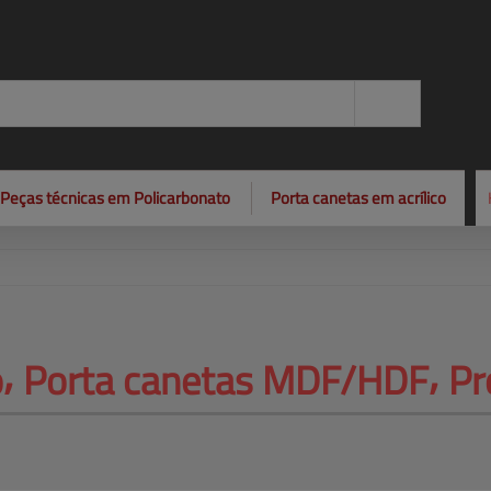
Peças técnicas em Policarbonato
Porta canetas em acrílico
⸴ 
Porta canetas MDF/HDF⸴ Pro