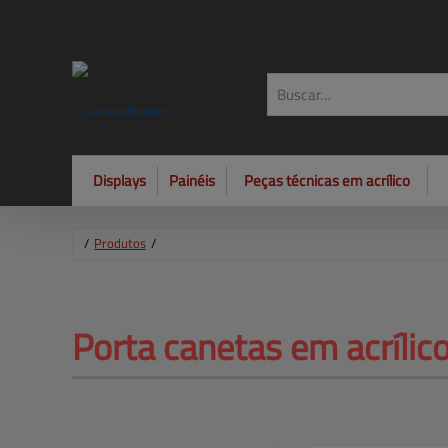
Displays
Painéis
Peças técnicas em acrílico
/
Produtos
/
Porta canetas em acrílico