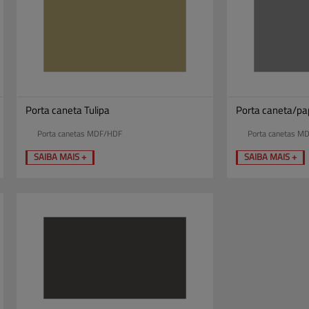
Porta caneta Tulipa
Porta caneta/p
Porta canetas MDF/HDF
Porta canetas M
SAIBA MAIS +
SAIBA MAIS +