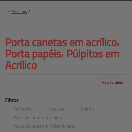
/
Produtos
/
Porta canetas em acrílico⸴ 
Porta papéis⸴ Púlpitos em
Acrílico
Veja também
Produtos
Serviços
Central de ajuda
Mapa do site
Contato
Clientes
Filtros
Ver todos
Displays
Painéis
Peças técnicas em acrílico
Peças técnicas em Policarbonato