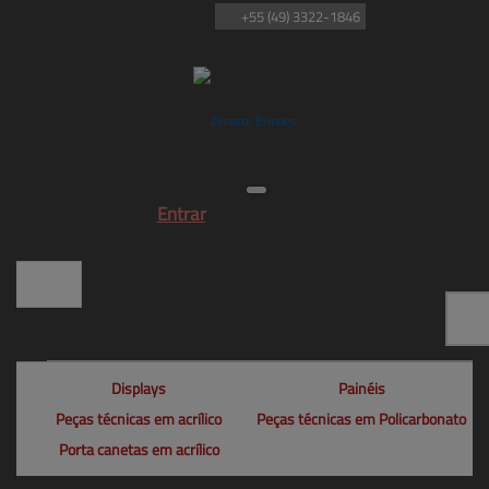
+55
(49)
3322-1846
Entrar
Displays
Painéis
Peças técnicas em acrílico
Peças técnicas em Policarbonato
Porta canetas em acrílico