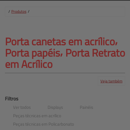
/
Produtos
/
Porta canetas em acrílico⸴ 
Porta 
papéis⸴ Porta Retrato
em Acrílico
Veja também
Produtos
Serviços
Central de ajuda
Mapa do site
Contato
Clientes
Filtros
Ver todos
Displays
Painéis
Peças técnicas em acrílico
Peças técnicas em Policarbonato