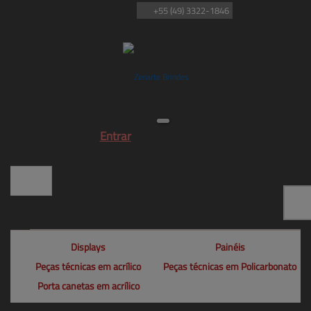
+55
(49)
3322-1846
Entrar
Displays
Painéis
Peças técnicas em acrílico
Peças técnicas em Policarbonato
Porta canetas em acrílico