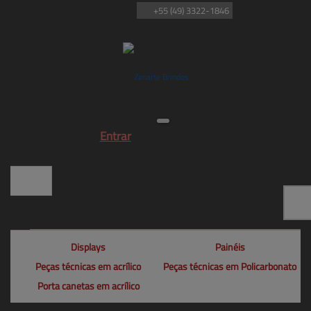
+55
(49)
3322-1846
Entrar
Displays
Painéis
Peças técnicas em acrílico
Peças técnicas em Policarbonato
Porta canetas em acrílico