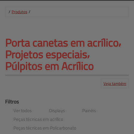
/
Produtos
/
Porta canetas em acrílico⸴ 
Projetos especiais⸴
Púlpitos em Acrílico
Veja também
Produtos
Serviços
Central de ajuda
Mapa do site
Contato
Clientes
Filtros
Ver todos
Displays
Painéis
Peças técnicas em acrílico
Peças técnicas em Policarbonato