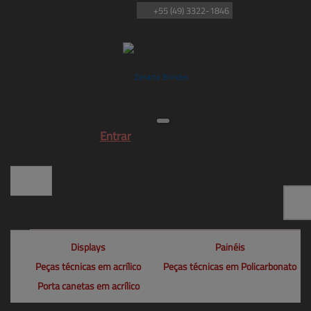
+55
(49)
3322-1846
Entrar
Displays
Painéis
Peças técnicas em acrílico
Peças técnicas em Policarbonato
Porta canetas em acrílico