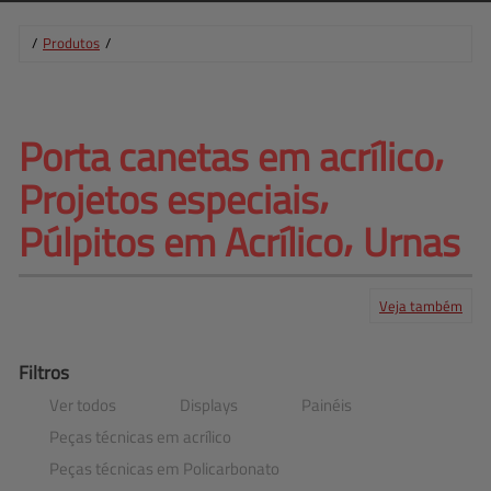
/
Produtos
/
Porta canetas em acrílico⸴ 
Projetos 
especiais⸴
Púlpitos em Acrílico⸴ Urnas
Veja também
Produtos
Serviços
Central de ajuda
Mapa do site
Contato
Clientes
Filtros
Ver todos
Displays
Painéis
Peças técnicas em acrílico
Peças técnicas em Policarbonato