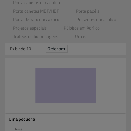
Porta canetas em acrílico
Porta canetas MDF​/​HDF
Porta papéis
Porta Retrato em Acrílico
Presentes em acrílico
Projetos especiais
Púlpitos em Acrílico
Troféus de homenagens
Urnas
Exibindo 10
Ordenar ▾
Urna pequena
Urnas