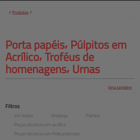
/
Produtos
/
Porta papéis⸴ Púlpitos em 
Acrílico⸴ 
Troféus de
homenagens⸴ Urnas
Veja também
Produtos
Serviços
Central de ajuda
Mapa do site
Contato
Clientes
Filtros
Ver todos
Displays
Painéis
Peças técnicas em acrílico
Peças técnicas em Policarbonato