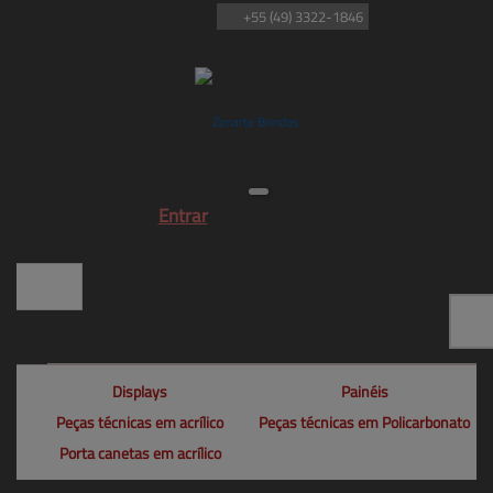
+55
(49)
3322-1846
Entrar
Displays
Painéis
Peças técnicas em acrílico
Peças técnicas em Policarbonato
Porta canetas em acrílico