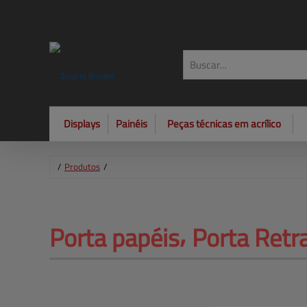
Displays
Painéis
Peças técnicas em acrílico
/
Produtos
/
Porta papéis⸴ Porta Retra