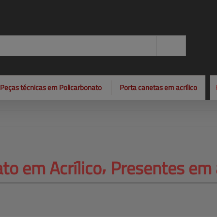
Peças técnicas em Policarbonato
Porta canetas em acrílico
to em Acrílico⸴ 
Presentes em a