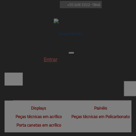
+55
(49)
3322-1846
Entrar
Displays
Painéis
Peças técnicas em acrílico
Peças técnicas em Policarbonato
Porta canetas em acrílico