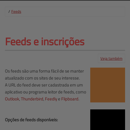
/
Feeds
Feeds 
e inscrições
Veja também
Empresa
BingSiteAuth.xml
Central de ajuda
Os feeds são uma forma fácil de se manter
Mapa do site
Produtos
Serviços
atualizado com os sites de seu interesse.
A URL do feed deve ser cadastrada em um
aplicativo ou programa leitor de feeds, como
Outlook
,
Thunderbird
,
Feedly
e
Flipboard
.
Opções de feeds disponíveis: