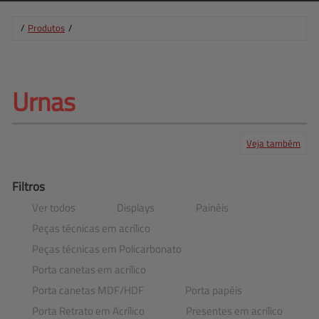
/
Produtos
/
Urnas
Veja também
Produtos
Serviços
Central de ajuda
Mapa do site
Contato
Clientes
Filtros
Ver todos
Displays
Painéis
Peças técnicas em acrílico
Peças técnicas em Policarbonato
Porta canetas em acrílico
Porta canetas MDF​/​HDF
Porta papéis
Porta Retrato em Acrílico
Presentes em acrílico