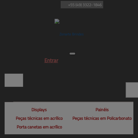
+55
(49)
3322-1846
Entrar
Displays
Painéis
Peças técnicas em acrílico
Peças técnicas em Policarbonato
Porta canetas em acrílico