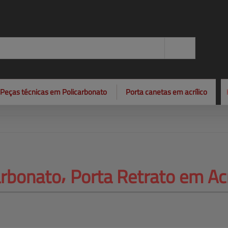
Peças técnicas em Policarbonato
Porta canetas em acrílico
rbonato⸴ 
Porta Retrato em Acr