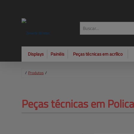
Displays
Painéis
Peças técnicas em acrílico
/
Produtos
/
Peças técnicas em Polica