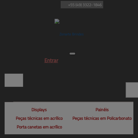
+55
(49)
3322-1846
Entrar
Displays
Painéis
Peças técnicas em acrílico
Peças técnicas em Policarbonato
Porta canetas em acrílico