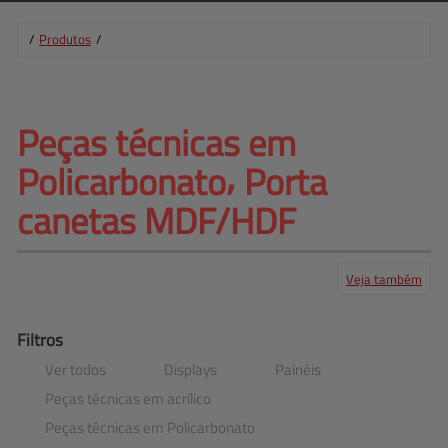
/
Produtos
/
Peças técnicas em 
Policarbonato⸴ 
Porta
canetas MDF/HDF
Veja também
Produtos
Serviços
Central de ajuda
Mapa do site
Contato
Clientes
Filtros
Ver todos
Displays
Painéis
Peças técnicas em acrílico
Peças técnicas em Policarbonato