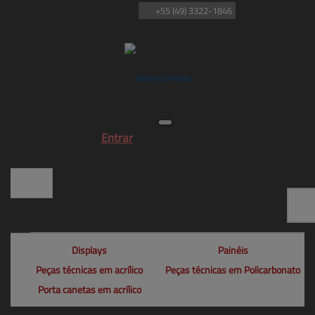
+55
(49)
3322-1846
Entrar
Displays
Painéis
Peças técnicas em acrílico
Peças técnicas em Policarbonato
Porta canetas em acrílico