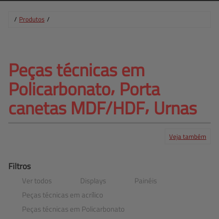
/
Produtos
/
Peças técnicas em 
Policarbonato⸴ 
Porta
canetas MDF/HDF⸴ Urnas
Veja também
Produtos
Serviços
Central de ajuda
Mapa do site
Contato
Clientes
Filtros
Ver todos
Displays
Painéis
Peças técnicas em acrílico
Peças técnicas em Policarbonato