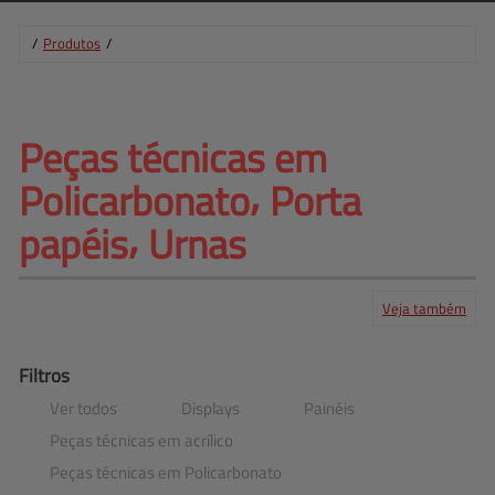
/
Produtos
/
Peças técnicas em 
Policarbonato⸴ 
Porta
papéis⸴ Urnas
Veja também
Produtos
Serviços
Central de ajuda
Mapa do site
Contato
Clientes
Filtros
Ver todos
Displays
Painéis
Peças técnicas em acrílico
Peças técnicas em Policarbonato