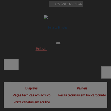
+55
(49)
3322-1846
Entrar
Displays
Painéis
Peças técnicas em acrílico
Peças técnicas em Policarbonato
Porta canetas em acrílico