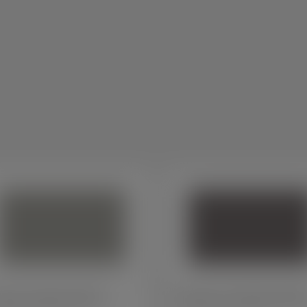
Veja 
também
a para máquina industrial
Suporte para controlador eletrônic