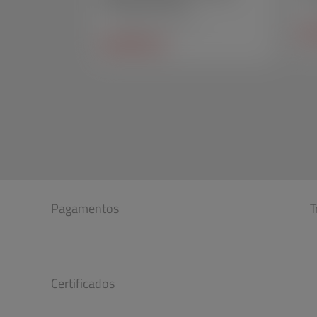
pessoais para bancos
Pe
Peças técnicas em acrílico
SA
SAIBA MAIS +
Pagamentos
T
Certificados