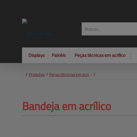
Displays
Painéis
Peças técnicas em acrílico
/
Produtos
/
Peças técnicas em acrílico
/
Bandeja 
em acrílico