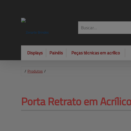
Displays
Painéis
Peças técnicas em acrílico
/
Produtos
/
Porta Retrato em Acrílico