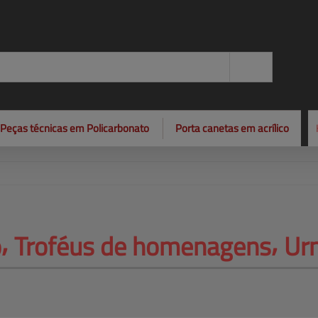
Peças técnicas em Policarbonato
Porta canetas em acrílico
⸴ 
Troféus de homenagens⸴ Ur