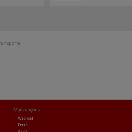
ransporte
Mais opções
Webmail
Feeds
Ajuda