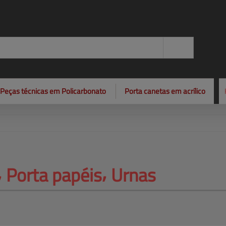
Peças técnicas em Policarbonato
Porta canetas em acrílico
 
Porta papéis⸴ Urnas