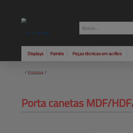
Displays
Painéis
Peças técnicas em acrílico
/
Produtos
/
Porta canetas MDF/HDF⸴