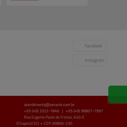
Facebook
Instagram
atendimento@
zenarte.com.br
+55
(49)
3322-1846
|
+55
(49)
98801-7997
Rua Eugenio Paulo de Freitas, 640-E
(Chapecó/SC)
•
CEP:
89806
-
230