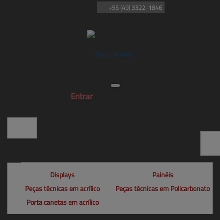
+55
(49)
3322-1846
Entrar
Displays
Painéis
Peças técnicas em acrílico
Peças técnicas em Policarbonato
Porta canetas em acrílico