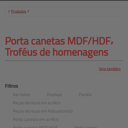
/
Produtos
/
Porta canetas MDF/HDF⸴ 
Troféus de homenagens
Veja também
Produtos
Serviços
Central de ajuda
Mapa do site
Contato
Clientes
Filtros
Ver todos
Displays
Painéis
Peças técnicas em acrílico
Peças técnicas em Policarbonato
Porta canetas em acrílico
Porta canetas MDF​/​HDF
Porta papéis