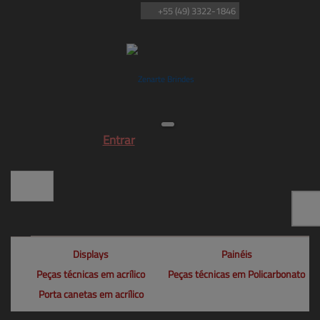
+55
(49)
3322-1846
Entrar
Displays
Painéis
Peças técnicas em acrílico
Peças técnicas em Policarbonato
Porta canetas em acrílico