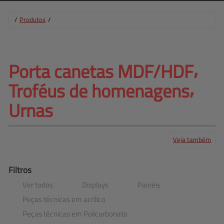
/
Produtos
/
Porta canetas MDF/HDF⸴ 
Troféus de homenagens⸴
Urnas
Veja também
Produtos
Serviços
Central de ajuda
Mapa do site
Contato
Clientes
Filtros
Ver todos
Displays
Painéis
Peças técnicas em acrílico
Peças técnicas em Policarbonato