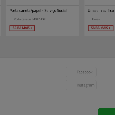
Porta caneta/papel - Serviço Social
Urna em acrílico
Porta canetas MDF/HDF
Urnas
SAIBA MAIS +
SAIBA MAIS +
Facebook
Instagram