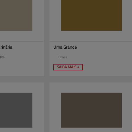
rinária
Urna Grande
HDF
Urnas
SAIBA MAIS +