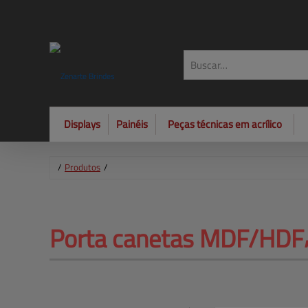
Displays
Painéis
Peças técnicas em acrílico
/
Produtos
/
Porta canetas 
MDF/HDF⸴