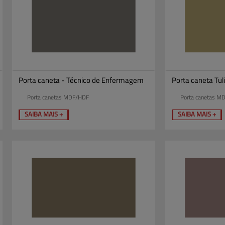
Porta caneta - Técnico de Enfermagem
Porta caneta Tul
Porta canetas MDF/HDF
Porta canetas M
SAIBA MAIS +
SAIBA MAIS +