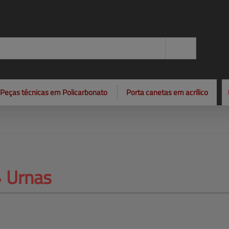
Peças técnicas em Policarbonato
Porta canetas em acrílico
 Urnas