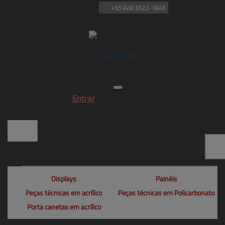
+55
(49)
3322-1846
Entrar
Displays
Painéis
Peças técnicas em acrílico
Peças técnicas em Policarbonato
Porta canetas em acrílico