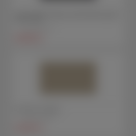
Caixinha de MDF porta papel e caixinha de MDF porta papel /
clipes / canetas.
Porta canetas MDF/HDF
SAIBA MAIS +
Porta caneta - Veterinária
Porta canetas MDF/HDF
SAIBA MAIS +