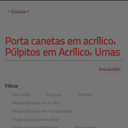
/
Produtos
/
Porta canetas em acrílico⸴ 
Púlpitos em Acrílico⸴ Urnas
Veja também
Produtos
Serviços
Central de ajuda
Mapa do site
Contato
Clientes
Filtros
Ver todos
Displays
Painéis
Peças técnicas em acrílico
Peças técnicas em Policarbonato
Porta canetas em acrílico
Porta canetas MDF​/​HDF
Porta papéis