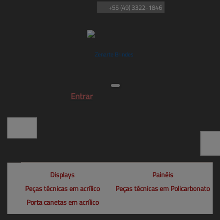
+55
(49)
3322-1846
Entrar
Displays
Painéis
Peças técnicas em acrílico
Peças técnicas em Policarbonato
Porta canetas em acrílico