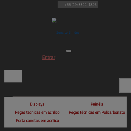
+55
(49)
3322-1846
Entrar
Displays
Painéis
Peças técnicas em acrílico
Peças técnicas em Policarbonato
Porta canetas em acrílico