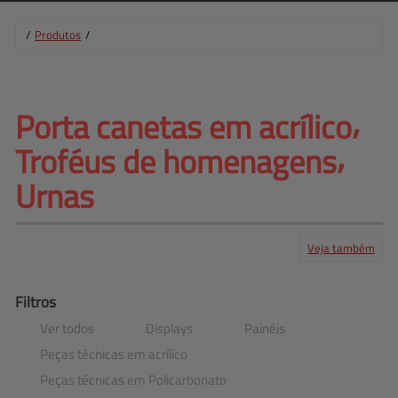
/
Produtos
/
Porta canetas em acrílico⸴ 
Troféus de homenagens⸴
Urnas
Veja também
Produtos
Serviços
Central de ajuda
Mapa do site
Contato
Clientes
Filtros
Ver todos
Displays
Painéis
Peças técnicas em acrílico
Peças técnicas em Policarbonato