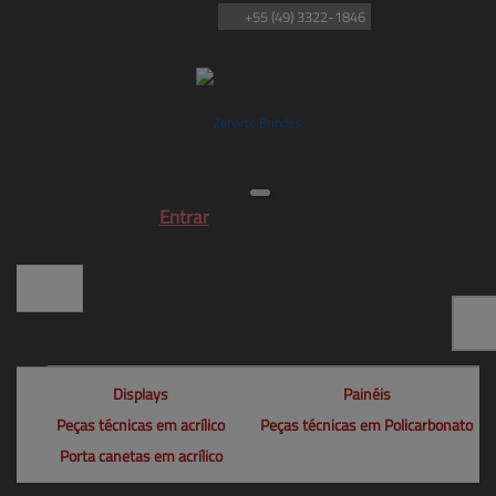
+55
(49)
3322-1846
Entrar
Displays
Painéis
Peças técnicas em acrílico
Peças técnicas em Policarbonato
Porta canetas em acrílico