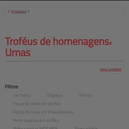
/
Produtos
/
Troféus de homenagens⸴ 
Urnas
Veja também
Produtos
Serviços
Central de ajuda
Mapa do site
Contato
Clientes
Filtros
Ver todos
Displays
Painéis
Peças técnicas em acrílico
Peças técnicas em Policarbonato
Porta canetas em acrílico
Porta canetas MDF​/​HDF
Porta papéis