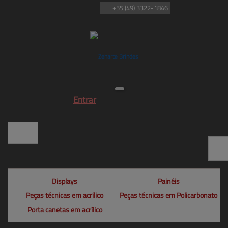
+55
(49)
3322-1846
Entrar
Displays
Painéis
Peças técnicas em acrílico
Peças técnicas em Policarbonato
Porta canetas em acrílico