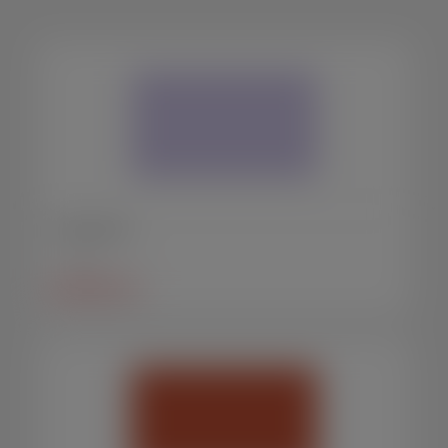
Veja 
também
Urna pequena
Urnas
SAIBA MAIS +