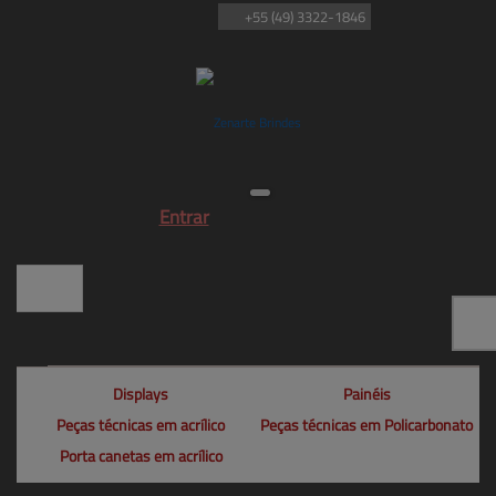
+55
(49)
3322-1846
Entrar
Displays
Painéis
Peças técnicas em acrílico
Peças técnicas em Policarbonato
Porta canetas em acrílico