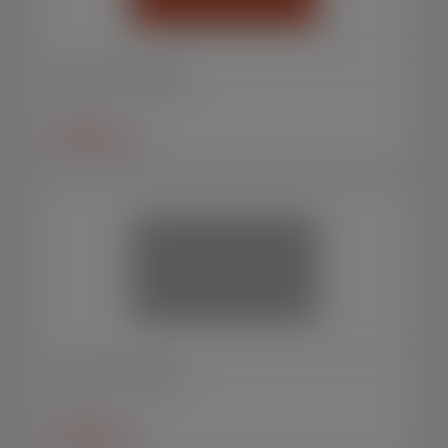
Urna em acrílico laranja
Urnas
SAIBA MAIS +
Urna em acrílico cristal
Urnas
SAIBA MAIS +