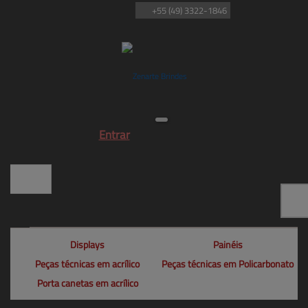
+55
(49)
3322-1846
Entrar
Displays
Painéis
Peças técnicas em acrílico
Peças técnicas em Policarbonato
Porta canetas em acrílico