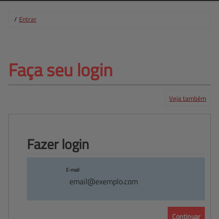
/
Entrar
Faça 
seu login
Veja também
Cadastro de
usuário
Identificar-se
Login
Central de ajuda
Mapa do site
Produtos
Fazer 
login
E-mail
Continuar