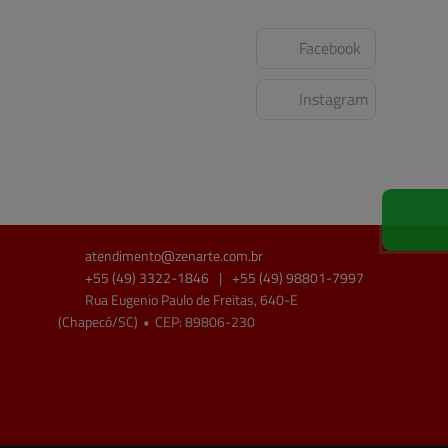
Facebook
Instagram
atendimento@
zenarte.com.br
+55
(49)
3322-1846
|
+55
(49)
98801-7997
Rua Eugenio Paulo de Freitas, 640-E
(Chapecó/SC)
•
CEP:
89806
-
230