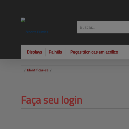
Displays
Painéis
Peças técnicas em acrílico
/
Identificar-se
/
Faça 
seu login