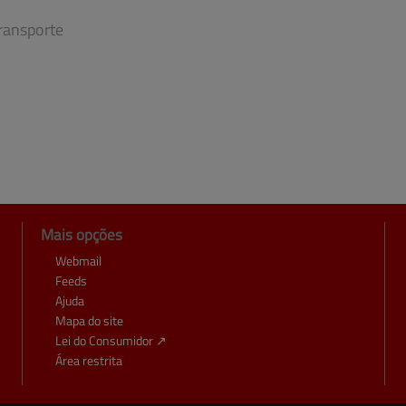
ransporte
Mais opções
Webmail
Feeds
Ajuda
Mapa do site
Lei do Consumidor ↗
Área restrita